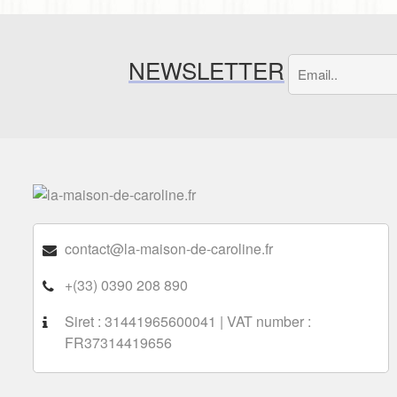
NEWSLETTER
contact@la-maison-de-caroline.fr
+(33) 0390 208 890
Siret : 31441965600041 | VAT number :
FR37314419656