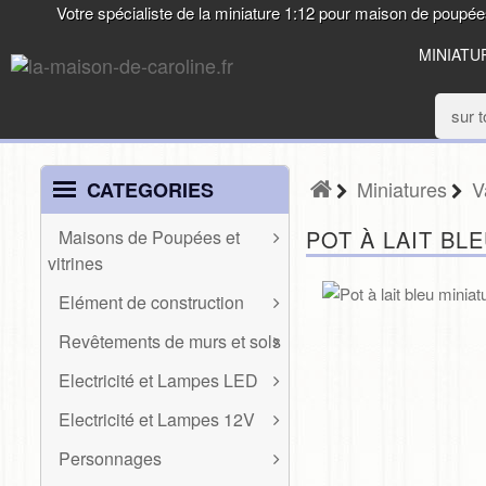
Votre spécialiste de la miniature 1:12 pour maison de poupé
MINIATU
Miniatures
V
CATEGORIES
POT À LAIT BLE
Maisons de Poupées et
vitrines
MAISONS DE
Elément de construction
POUPÉES ET
ELÉMENT DE
VITRINES
Revêtements de murs et sols
CONSTRUCTION
REVÊTEMENTS
Etals de marchés,
Electricité et Lampes LED
Baguettes et frises
DE MURS ET
roulotte, véranda
ELECTRICITÉ ET
SOLS
Divers
Electricité et Lampes 12V
LAMPES LED
Maisons de poupées
ELECTRICITÉ ET
Escaliers et balustres
Mur
Présentoirs
Personnages
Appliques LED
LAMPES 12V
Fenêtres, garde-corps
PERSONNAGES
Sol
Vitrines et façades