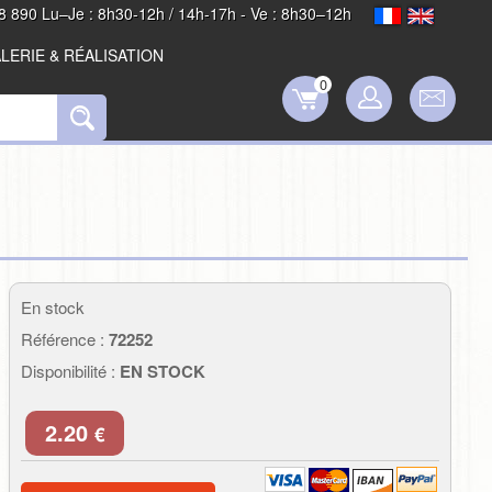
8 890 Lu–Je : 8h30-12h / 14h-17h - Ve : 8h30–12h
LERIE & RÉALISATION
0
En stock
Référence :
72252
Disponibilité :
EN STOCK
2.20
€