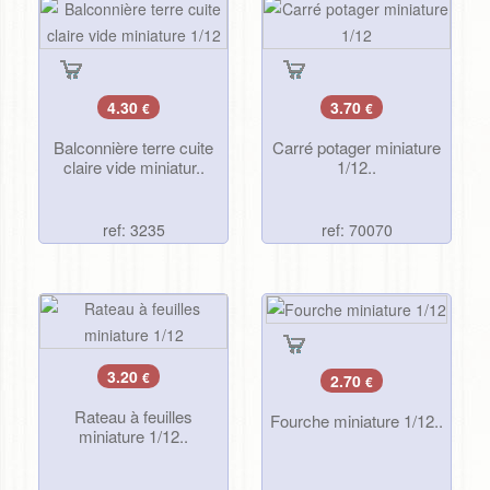
4.30
3.70
€
€
Balconnière terre cuite
Carré potager miniature
claire vide miniatur..
1/12..
ref: 3235
ref: 70070
3.20
€
2.70
€
Rateau à feuilles
Fourche miniature 1/12..
miniature 1/12..