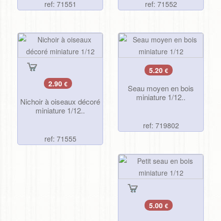
ref: 71551
ref: 71552
5.20
€
2.90
€
Seau moyen en bois
miniature 1/12..
Nichoir à oiseaux décoré
miniature 1/12..
ref: 719802
ref: 71555
5.00
€