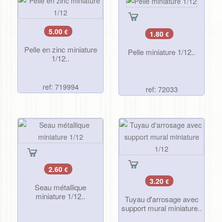
5.00
€
1.80
€
Pelle en zinc miniature
Pelle miniature 1/12..
1/12..
ref: 719994
ref: 72033
2.60
€
3.20
€
Seau métallique
miniature 1/12..
Tuyau d'arrosage avec
support mural miniature..