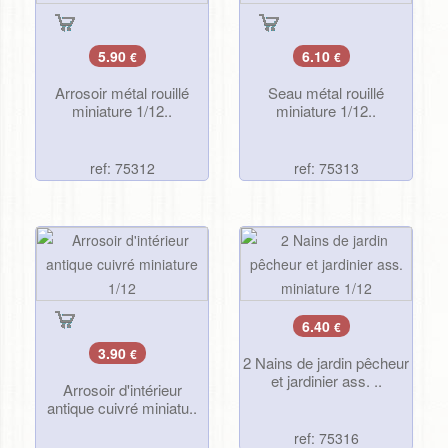
5.90
6.10
€
€
Arrosoir métal rouillé
Seau métal rouillé
miniature 1/12..
miniature 1/12..
ref: 75312
ref: 75313
6.40
€
3.90
€
2 Nains de jardin pêcheur
et jardinier ass. ..
Arrosoir d'intérieur
antique cuivré miniatu..
ref: 75316