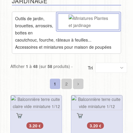
JARDINAGE
Outils de jardin,
brouettes, arrosoirs,
bottes en
caoutchouc, fourche, râteaux à feuilles...
Accessoires et miniatures pour maison de poupées
Afficher
1
à
48
(sur
58
produits) -
Tri
1
2
3.20
3.20
€
€