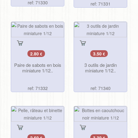
ref: 71330
ref: 71331
2.80
3.50
€
€
Paire de sabots en bois
3 outils de jardin
miniature 1/12..
miniature 1/12..
ref: 71332
ref: 71340
2.60
3.30