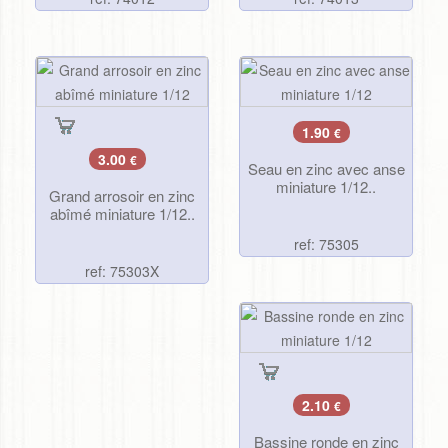
1.90
€
3.00
€
Seau en zinc avec anse
miniature 1/12..
Grand arrosoir en zinc
abîmé miniature 1/12..
ref: 75305
ref: 75303X
2.10
€
Bassine ronde en zinc