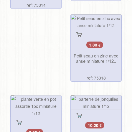
ref: 75314
1.80
€
Petit seau en zinc avec
anse miniature 1/12..
ref: 75318
10.20
€