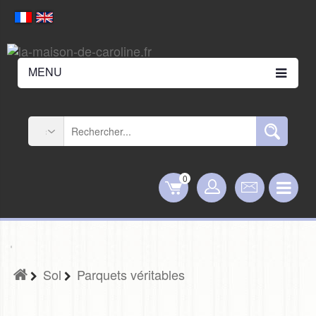
MENU
0
Sol
Parquets véritables