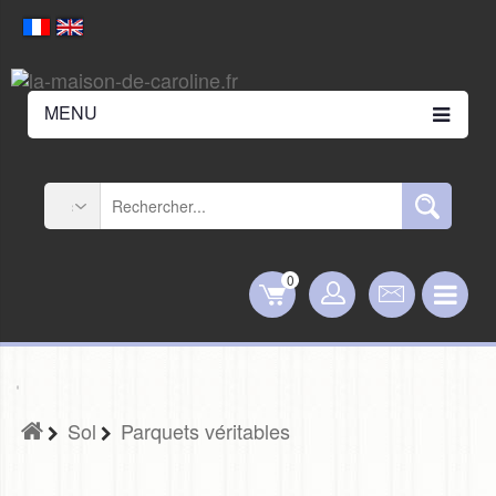
MENU
0
Sol
Parquets véritables