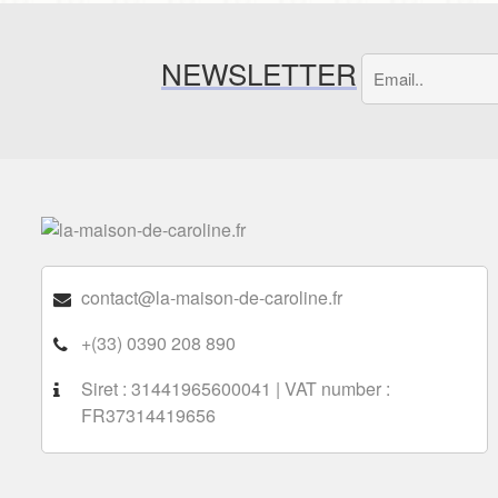
NEWSLETTER
contact@la-maison-de-caroline.fr
+(33) 0390 208 890
Siret : 31441965600041 | VAT number :
FR37314419656