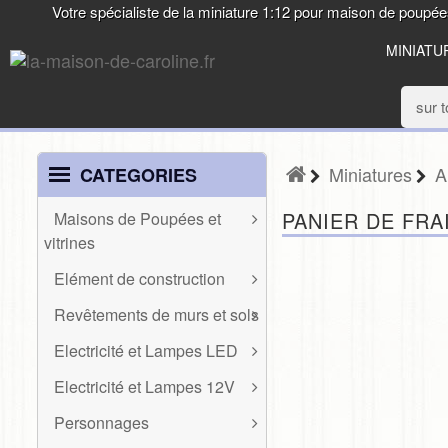
Votre spécialiste de la miniature 1:12 pour maison de poupé
MINIATU
Miniatures
A
CATEGORIES
PANIER DE FRA
Maisons de Poupées et
vitrines
MAISONS DE
Elément de construction
POUPÉES ET
ELÉMENT DE
VITRINES
Revêtements de murs et sols
CONSTRUCTION
REVÊTEMENTS
Etals de marchés,
Electricité et Lampes LED
Baguettes et frises
DE MURS ET
roulotte, véranda
ELECTRICITÉ ET
SOLS
Divers
Electricité et Lampes 12V
LAMPES LED
Maisons de poupées
ELECTRICITÉ ET
Escaliers et balustres
Mur
Présentoirs
Personnages
Appliques LED
LAMPES 12V
Fenêtres, garde-corps
PERSONNAGES
Sol
Vitrines et façades