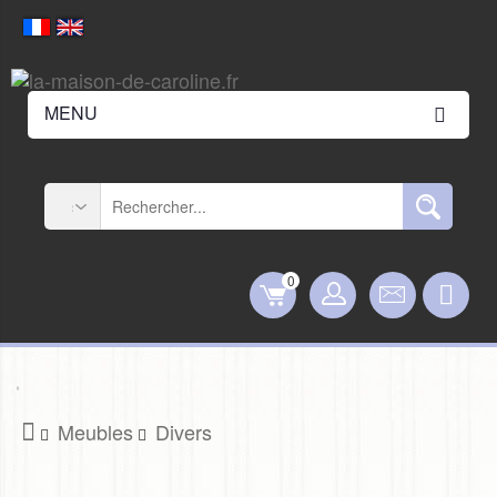
MENU
0
Meubles
Divers