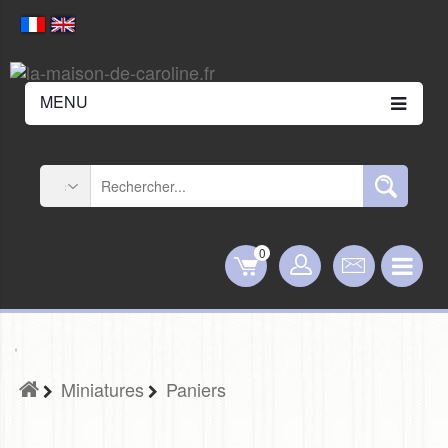
MENU
0
Miniatures
Paniers