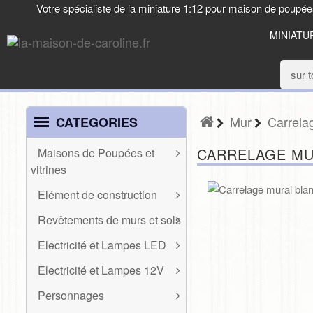
Votre spécialiste de la miniature 1:12 pour maison de poupé
MINIATU
Mur
Carrelag
CATEGORIES
CARRELAGE MU
Maisons de Poupées et
vitrines
MAISONS DE
Elément de construction
POUPÉES ET
ELÉMENT DE
VITRINES
Revêtements de murs et sols
CONSTRUCTION
REVÊTEMENTS
Etals de marchés,
Electricité et Lampes LED
Baguettes et frises
DE MURS ET
roulotte, véranda
ELECTRICITÉ ET
SOLS
Divers
Electricité et Lampes 12V
LAMPES LED
Maisons de poupées
ELECTRICITÉ ET
Escaliers et balustres
Mur
Présentoirs
Personnages
Appliques LED
LAMPES 12V
Fenêtres, garde-corps
PERSONNAGES
Sol
Vitrines et façades