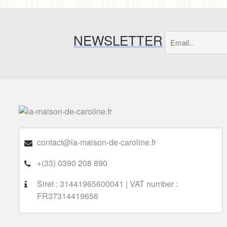
NEWSLETTER
contact@la-maison-de-caroline.fr
+(33) 0390 208 890
Siret : 31441965600041 | VAT number :
FR37314419656