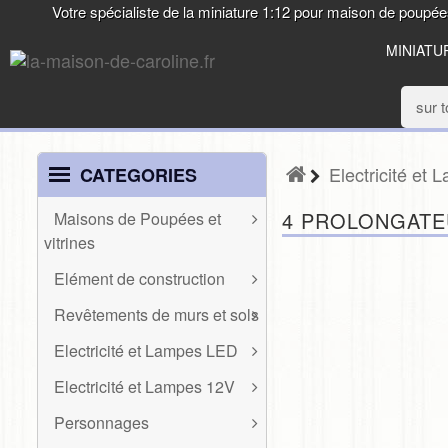
Votre spécialiste de la miniature 1:12 pour maison de poupé
MINIATU
Electricité et
CATEGORIES
4 PROLONGATE
Maisons de Poupées et
vitrines
MAISONS DE
Elément de construction
POUPÉES ET
ELÉMENT DE
VITRINES
Revêtements de murs et sols
CONSTRUCTION
REVÊTEMENTS
Etals de marchés,
Electricité et Lampes LED
Baguettes et frises
DE MURS ET
roulotte, véranda
ELECTRICITÉ ET
SOLS
Divers
Electricité et Lampes 12V
LAMPES LED
Maisons de poupées
ELECTRICITÉ ET
Escaliers et balustres
Mur
Présentoirs
Personnages
Appliques LED
LAMPES 12V
Fenêtres, garde-corps
PERSONNAGES
Sol
Vitrines et façades