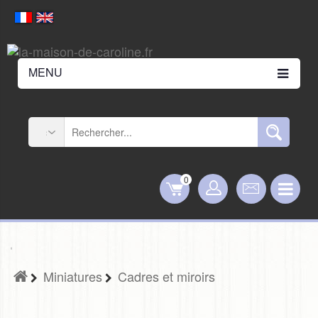
MENU
0
Miniatures
Cadres et miroirs